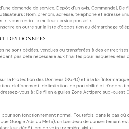
d'une demande de service, Dépôt d'un avis, Commande), De fil 
utilisateurs : Nom, prénom, adresse, téléphone et adresse Ema
et vous rendre le meilleur service possible.
inscrire en outre sur la liste d'opposition au démarchage télé
rt des données
s ne sont cédées, vendues ou transférées à des entreprises t
ant pas celle nécessaire aux finalités pour lesquelles elles o
la Protection des Données (RGPD) et à la loi "Informatique et
ation, d'effacement, de limitation, de portabilité et d'opposit
adressez-vous à : De fil en aiguilles Zone Actiparc sud-ouest
es pour son fonctionnement normal. Toutefois, dans le cas où 
(tels que Google Ads ou Meta), un bandeau de consentement es
iser leur dépôt lors de votre première visite.