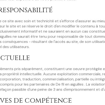
responsabilité
de ce site avec soin et technicité et s'efforce d'assurer au mieu
sur le site et se réserve le droit d'en modifier le contenu à to
exclusivement informatif et ne sauraient en aucun cas consti
n aiguilles ne saurait être tenu pour responsable de tout domma
 les conséquences - résultant de l'accès au site, de son utilisat
 des utilisateurs.
ectuelle
léments pris séparément, constituent une oeuvre protégée et r
 la propriété intellectuelle. Aucune exploitation commerciale,
incorporation, traduction, commercialisation, partielle ou inté
 compris pour les partenaires de De fil en aiguilles . La violatio
ntrefaçon passible d'une peine de 3 ans d'emprisonnement et
ives de compétence