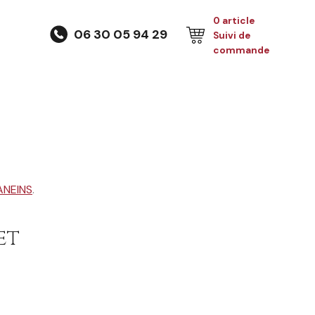
0 article
06 30 05 94 29
Suivi de
commande
ANEINS
.
et