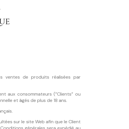
.
que
es ventes de produits réalisées par
ment aux consommateurs (”Clients” ou
nelle et âgés de plus de 18 ans.
ançais.
tées sur le site Web afin que le Client
 Conditions générales sera expédié au