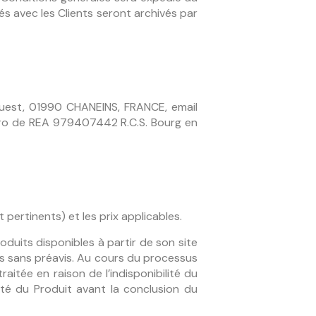
és avec les Clients seront archivés par
-Ouest, 01990 CHANEINS, FRANCE, email
éro de REA 979407442 R.C.S. Bourg en
 pertinents) et les prix applicables.
roduits disponibles à partir de son site
iés sans préavis. Au cours du processus
tée en raison de l’indisponibilité du
lité du Produit avant la conclusion du