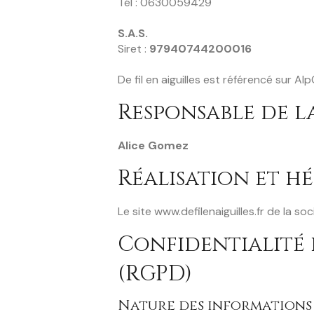
Tél : 0630059429
S.A.S.
Siret :
97940744200016
De fil en aiguilles est référencé sur 
Responsable de l
Alice Gomez
Réalisation et h
Le site www.defilenaiguilles.fr de la 
Confidentialité 
(RGPD)
Nature des informations 