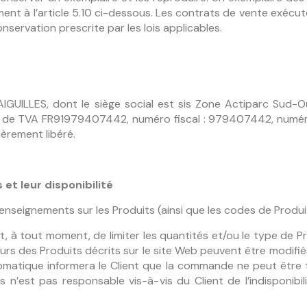
ément à l’article 5.10 ci-dessous. Les contrats de vente exécut
onservation prescrite par les lois applicables.
 AIGUILLES, dont le siège social est sis Zone Actiparc Sud
éro de TVA FR91979407442, numéro fiscal : 979407442, num
ièrement libéré.
et leur disponibilité
enseignements sur les Produits (ainsi que les codes de Produit
roit, à tout moment, de limiter les quantités et/ou le type de P
eurs des Produits décrits sur le site Web peuvent être modif
atique informera le Client que la commande ne peut être trai
s n’est pas responsable vis-à-vis du Client de l’indisponibi